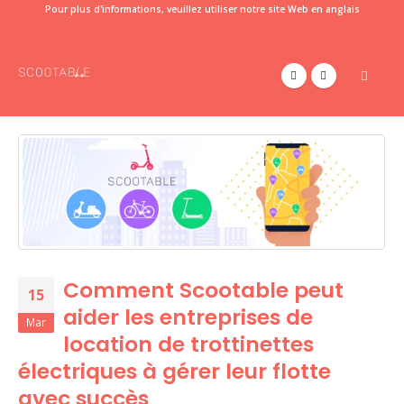
Pour plus d'informations, veuillez utiliser notre site Web en anglais
Comment Scootable peut
15
aider les entreprises de
Mar
location de trottinettes
électriques à gérer leur flotte
avec succès