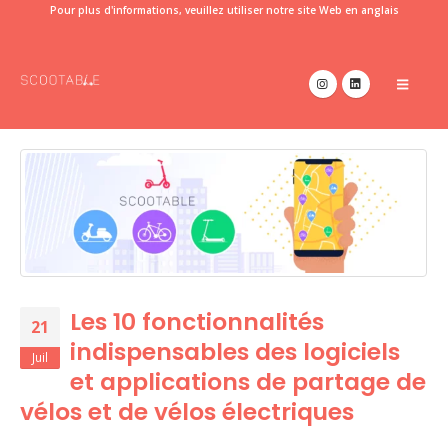
Pour plus d'informations, veuillez utiliser notre site Web en anglais
Les 10 fonctionnalités
21
indispensables des logiciels
Juil
et applications de partage de
vélos et de vélos électriques