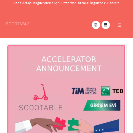
Daha detaylı bilgilendirme için lütfen web sitemizi İngilizce kullanınız.