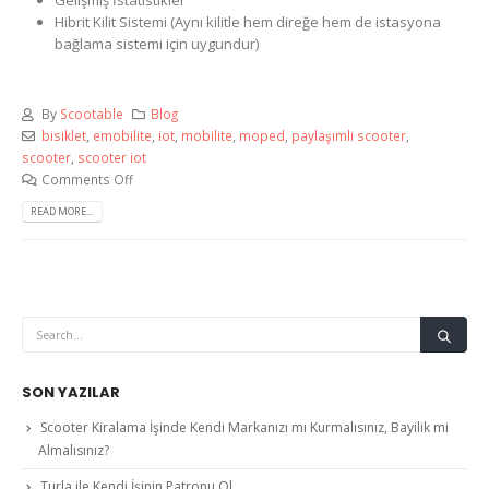
Hibrit Kilit Sistemi (Aynı kilitle hem direğe hem de istasyona
bağlama sistemi için uygundur)
By
Scootable
Blog
bisiklet
,
emobilite
,
iot
,
mobilite
,
moped
,
paylaşımlı scooter
,
scooter
,
scooter iot
Comments Off
READ MORE...
SON YAZILAR
Scooter Kiralama İşinde Kendi Markanızı mı Kurmalısınız, Bayilik mi
Almalısınız?
Turla ile Kendi İşinin Patronu Ol