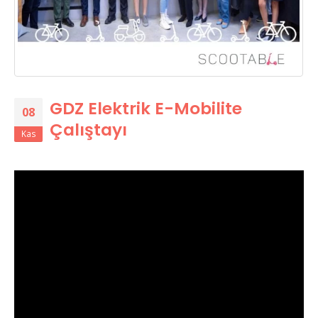
GDZ Elektrik E-Mobilite
08
Çalıştayı
Kas