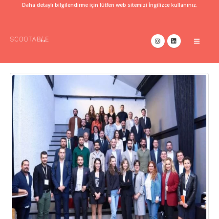
Daha detaylı bilgilendirme için lütfen web sitemizi İngilizce kullanınız.