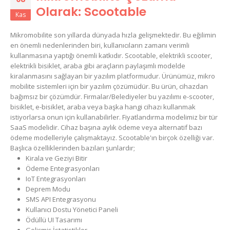
Olarak: Scootable
Kas
Mikromobilite son yıllarda dünyada hızla gelişmektedir. Bu eğilimin
en önemli nedenlerinden biri, kullanıcıların zamanı verimli
kullanmasına yaptığı önemli katkıdır. Scootable, elektrikli scooter,
elektrikli bisiklet, araba gibi araçların paylaşımlı modelde
kiralanmasını sağlayan bir yazılım platformudur. Ürünümüz, mikro
mobilite sistemleri için bir yazılım çözümüdür. Bu ürün, cihazdan
bağımsız bir çözümdür. Firmalar/Belediyeler bu yazılımı e-scooter,
bisiklet, e-bisiklet, araba veya başka hangi cihazı kullanmak
istiyorlarsa onun için kullanabilirler. Fiyatlandırma modelimiz bir tür
SaaS modelidir. Cihaz başına aylık ödeme veya alternatif bazı
ödeme modelleriyle çalışmaktayız. Scootable'ın birçok özelliği var.
Başlıca özelliklerinden bazıları şunlardır;
Kirala ve Geziyi Bitir
Ödeme Entegrasyonları
IoT Entegrasyonları
Deprem Modu
SMS API Entegrasyonu
Kullanıcı Dostu Yönetici Paneli
Ödüllü UI Tasarımı
Gelişmiş İstatistikler