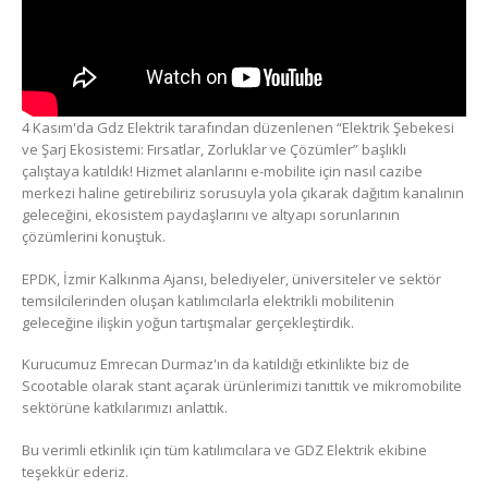
4 Kasım'da Gdz Elektrik tarafından düzenlenen “Elektrik Şebekesi
ve Şarj Ekosistemi: Fırsatlar, Zorluklar ve Çözümler” başlıklı
çalıştaya katıldık! Hizmet alanlarını e-mobilite için nasıl cazibe
merkezi haline getirebiliriz sorusuyla yola çıkarak dağıtım kanalının
geleceğini, ekosistem paydaşlarını ve altyapı sorunlarının
çözümlerini konuştuk.
EPDK, İzmir Kalkınma Ajansı, belediyeler, üniversiteler ve sektör
temsilcilerinden oluşan katılımcılarla elektrikli mobilitenin
geleceğine ilişkin yoğun tartışmalar gerçekleştirdik.
Kurucumuz Emrecan Durmaz'ın da katıldığı etkinlikte biz de
Scootable olarak stant açarak ürünlerimizi tanıttık ve mikromobilite
sektörüne katkılarımızı anlattık.
Bu verimli etkinlik için tüm katılımcılara ve GDZ Elektrik ekibine
teşekkür ederiz.