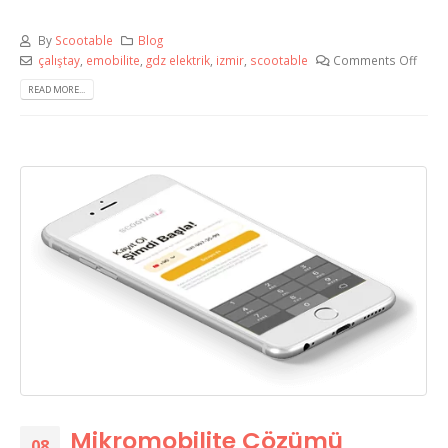
By
Scootable
Blog
çalıştay
,
emobilite
,
gdz elektrik
,
izmir
,
scootable
Comments Off
READ MORE...
Mikromobilite Çözümü
08