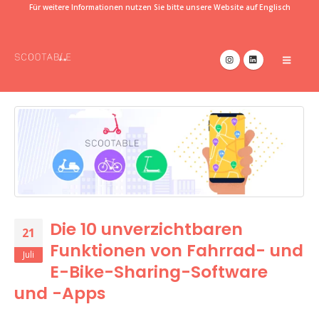
Für weitere Informationen nutzen Sie bitte unsere Website auf Englisch
Die 10 unverzichtbaren
21
Funktionen von Fahrrad- und
Juli
E-Bike-Sharing-Software
und -Apps