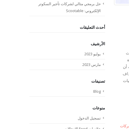
حل برمجي مثالي لشركات تأجير السكوتر
الإلكتروني: Scootable
أحدث التعليقات
الأرشيف
ث
يوليو 2023
كة
مارس 2023
 أن
هداف
يات
تصنيفات
Blog
منوعات
تسجيل الدخول
كات
خلاصات Feed الإدخالات