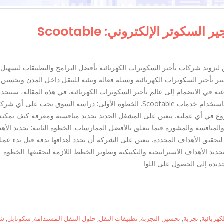
وتر الإلكتروني: Scootable
في شركة Scootable نسعى جاهدين لتزويد شركات تأجير السكوترات الكهربائية بأفضل البرامج والتطبيقات لتسهيل
بر تأجير السكوترات الكهربائية وسيلة فعالة وبيئية للتنقل داخل المدن وتحسين
غبة في الانضمام إلى عالم تأجير السكوترات الكهربائية. في هذه المقالة، سنتحد
عن كيفية تأسيس شركة تأجير سكوترات كهربائية بنجاح باستخدام خدمات Scootable. الخطوة الأولى: دراسة السوق يجب على أي شر
وع في أي عملية. يتعين على المشغل الجديد تحديد منافسيه ومعرفة كيف يمكنه
Scoot خدمة تحليل السوق والمنافسة والمشورة فيما يتعلق بالأفضل الممارسات. الخطوة الثانية: تحديد الأ
قيق الأهداف المحددة. يتعين على الشركة أن تحدد أهدافها بدقة قبل بدء عمل
Sco الشركة الجديدة في تحديد الأهداف الاستراتيجية والتكتيكية وتطوير الخطط اللازمة لتحقيقها. الخطوة
جديدة إلى الحصول على اللوا
كهربائية
,
تجربة
,
تحسين التجربة
,
تطبيقات النقل
,
حلول التنقل المستدامة
,
سكوتابل
,
شر