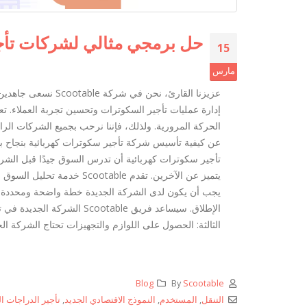
حل برمجي مثالي لشركات تأجير السك
15
مارس
عزيزنا القارئ، نحن 
إدارة عمليات تأجير السكوترات وتحسين تجربة العملاء. تعت
الحركة المرورية. ولذلك، فإننا نرحب بجميع الشركات الرا
تأجير سكوترات كهربائية أن تدرس السوق جيدًا قبل الشر
يتميز عن الآخرين. تقدم able
يجب أن يكون لدى الشركة الجديدة خطة واضحة ومحددة لتح
الإطلاق. سيساعد فريق otable
الثالثة: الحصول على اللوازم والتجهيزات تحتاج الشركة ال
Blog
By
Scootable
التنقل
,
المستخدم
,
النموذج الاقتصادي الجديد
,
تأجير الدراجات ال